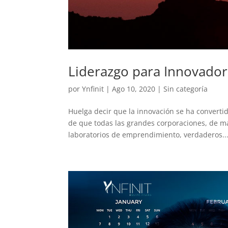
Liderazgo para Innovado
por
Ynfinit
|
Ago 10, 2020
|
Sin categoría
Huelga decir que la innovación se ha convertid
de que todas las grandes corporaciones, de m
laboratorios de emprendimiento, verdaderos..