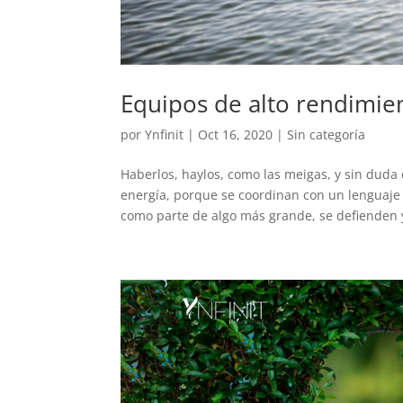
Equipos de alto rendimie
por
Ynfinit
|
Oct 16, 2020
|
Sin categoría
Haberlos, haylos, como las meigas, y sin duda 
energía, porque se coordinan con un lenguaje 
como parte de algo más grande, se defienden y