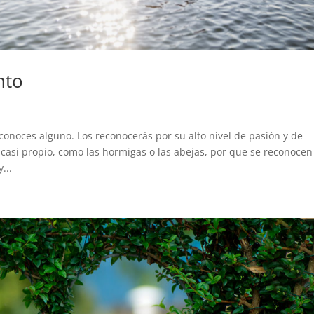
nto
conoces alguno. Los reconocerás por su alto nivel de pasión y de
casi propio, como las hormigas o las abejas, por que se reconocen
...