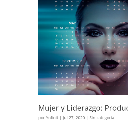
Mujer y Liderazgo: Produ
por
Ynfinit
|
Jul 27, 2020
|
Sin categoría